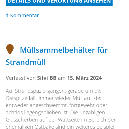
DETAILS UND VERORTUNG ANSEHEN
zu
1 Kommentar
Kippen
in
die
Dose
Müllsammelbehälter für
Strandmüll
Verfasst von
Silvi BB
am
15. März 2024
Auf Strandspaziergängen, gerade um die
Ostspitze fällt immer wieder Müll auf, der
entweder angeschwemmt, fortgeweht oder
achtlos liegengeblieben ist. Die unzähligen
Glasscherben auf der Wattseite im Bereich der
ehemaligen Ostbake sind ein weiteres Beispiel.