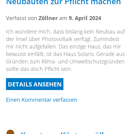
Neubauten zur Pflicht machen
Verfasst von
Zöllner
am
9. April 2024
Ich wundere mich, dass bislang kein Neubau auf
der Insel über Photovoltaik verfügt. Zumindest
mir nicht aufgefallen. Das einzige Haus, das mir
bewusst einfällt, ist das Haus Solaris. Gerade aus
Gründen zum Klima- und Umweltschutzgründen
sollte das doch Pflicht sein.
DETAILS ANSEHEN
on
Einen Kommentar verfassen
Photovoltaikanlagen
bei
Neubauten
zur