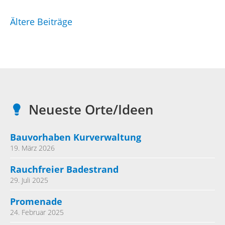
und
Beitragsnavigation
-
Ältere Beiträge
vermeidung
Neueste Orte/Ideen
Bauvorhaben Kurverwaltung
19. März 2026
Rauchfreier Badestrand
29. Juli 2025
Promenade
24. Februar 2025