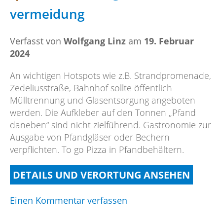
auf
vermeidung
dem
Weg
Verfasst von
Wolfgang Linz
am
19. Februar
zum
2024
Westen
An wichtigen Hotspots wie z.B. Strandpromenade,
Zedeliusstraße, Bahnhof sollte öffentlich
Mülltrennung und Glasentsorgung angeboten
werden. Die Aufkleber auf den Tonnen „Pfand
daneben“ sind nicht zielführend. Gastronomie zur
Ausgabe von Pfandgläser oder Bechern
verpflichten. To go Pizza in Pfandbehältern.
DETAILS UND VERORTUNG ANSEHEN
on
Einen Kommentar verfassen
Mülltrennung