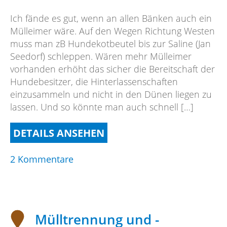
Ich fände es gut, wenn an allen Bänken auch ein
Mülleimer wäre. Auf den Wegen Richtung Westen
muss man zB Hundekotbeutel bis zur Saline (Jan
Seedorf) schleppen. Wären mehr Mülleimer
vorhanden erhöht das sicher die Bereitschaft der
Hundebesitzer, die Hinterlassenschaften
einzusammeln und nicht in den Dünen liegen zu
lassen. Und so könnte man auch schnell […]
DETAILS ANSEHEN
zu
2 Kommentare
Müllbehälter
an
den
Bänken
Mülltrennung und -
z.B.